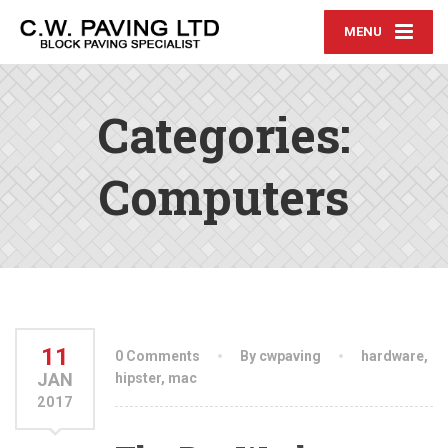
MENU
Categories:
Computers
11
0 Comments
By cwpaving
hardware
,
JAN
hipster
,
mac
2017