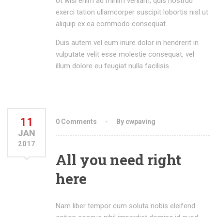
Ut wisi enim ad minim veniam, quis nostrud
exerci tation ullamcorper suscipit lobortis nisl ut
aliquip ex ea commodo consequat.
Duis autem vel eum iriure dolor in hendrerit in
vulputate velit esse molestie consequat, vel
illum dolore eu feugiat nulla facilisis.
11
0 Comments
By cwpaving
JAN
2017
All you need right
here
Nam liber tempor cum soluta nobis eleifend