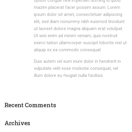
option congue nihil imperdiet doming id quod
mazim placerat facer possim assum. Lorem
ipsum dolor sit amet, consectetuer adipiscing
elit, sed diam nonummy nibh euismod tincidunt
ut laoreet dolore magna aliquam erat volutpat.
Ut wisi enim ad minim veniam, quis nostrud
exerci tation ullamcorper suscipit lobortis nisl ut
aliquip ex ea commodo consequat.
Duis autem vel eum iriure dolor in hendrerit in
vulputate velit esse molestie consequat, vel
illum dolore eu feugiat nulla facilisis.
Recent
Comments
Archives